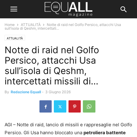
Home
ATTUALITÀ
Notte di raid nel Golfo Persico, attacchi Usa
sull’isola di Qeshm, intercettati...
ATTUALITÀ
Notte di raid nel Golfo
Persico, attacchi Usa
sull’isola di Qeshm,
intercettati missili di…
By
Redazione Equall
-
3 Giugno 2026
AGI – Notte di raid, lancio di missili e rappresaglie nel Golfo
Persico. Gli Usa hanno bloccato una
petroliera battente