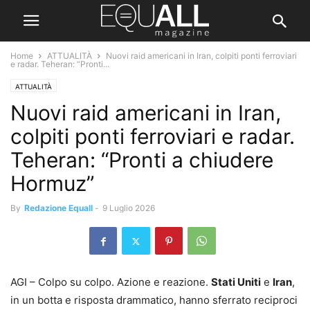
Home
ATTUALITÀ
Nuovi raid americani in Iran, colpiti ponti ferroviari
e radar. Teheran: “Pronti...
ATTUALITÀ
Nuovi raid americani in Iran,
colpiti ponti ferroviari e radar.
Teheran: “Pronti a chiudere
Hormuz”
By
Redazione Equall
-
9 Luglio 2026
AGI – Colpo su colpo. Azione e reazione.
Stati Uniti
e
Iran
,
in un botta e risposta drammatico, hanno sferrato reciproci