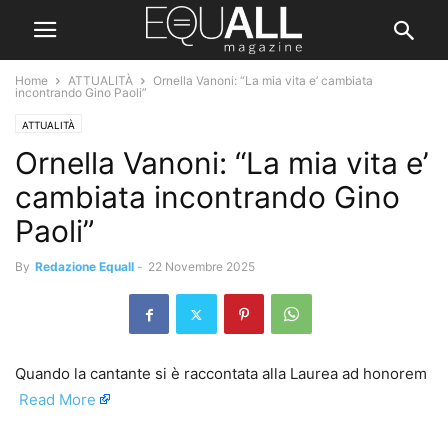
Home
ATTUALITÀ
Ornella Vanoni: “La mia vita e’ cambiata
incontrando Gino Paoli”
ATTUALITÀ
Ornella Vanoni: “La mia vita e’
cambiata incontrando Gino
Paoli”
By
Redazione Equall
-
22 Novembre 2025
Quando la cantante si è raccontata alla Laurea ad honorem ​
Read More