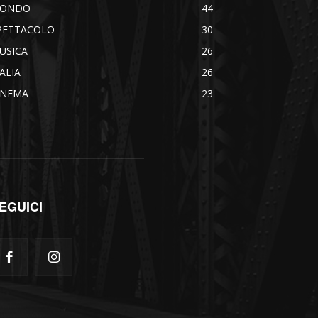
ONDO
44
PETTACOLO
30
USICA
26
TALIA
26
INEMA
23
EGUICI