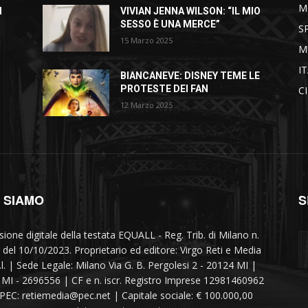
M
I
VIVIAN JENNA WILSON: “IL MIO
SESSO È UNA MERCE”
S
15 Marzo 2025
M
I
BIANCANEVE: DISNEY TEME LE
PROTESTE DEI FAN
C
12 Marzo 2025
I SIAMO
S
sione digitale della testata EQUALL - Reg. Trib. di Milano n.
 del 10/10/2023. Proprietario ed editore: Virgo Reti e Media
r.l. | Sede Legale: Milano Via G. B. Pergolesi 2 - 20124 MI |
MI - 2696556 | CF e n. iscr. Registro Imprese 12981460962
 PEC: retiemedia@pec.net | Capitale sociale: € 100.000,00