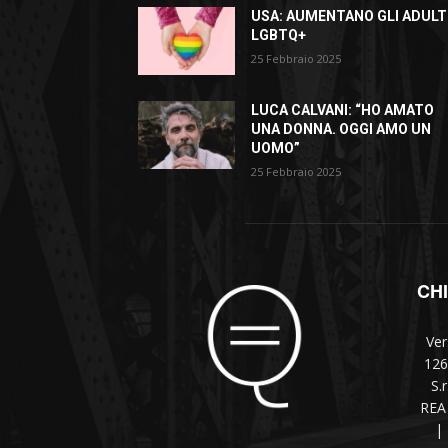
USA: AUMENTANO GLI ADULT
LGBTQ+
25 Febbraio 2025
LUCA CALVANI: “HO AMATO
UNA DONNA. OGGI AMO UN
UOMO”
25 Febbraio 2025
CH
Ver
126
S.
REA 
|