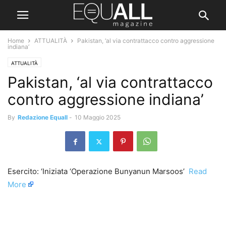
Home
ATTUALITÀ
Pakistan, ‘al via contrattacco contro aggressione
indiana’
ATTUALITÀ
Pakistan, ‘al via contrattacco
contro aggressione indiana’
By
Redazione Equall
-
10 Maggio 2025
Esercito: ‘Iniziata ‘Operazione Bunyanun Marsoos’ ​
Read
More
​