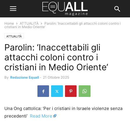
Home
ATTUALITÀ
Parolin: ‘Inaccettabili gli attacchi coloni contro i
cristiani in Medio Oriente’
ATTUALITÀ
Parolin: ‘Inaccettabili gli
attacchi coloni contro i
cristiani in Medio Oriente’
By
Redazione Equall
-
21 Ottobre 2025
Una Ong cattolica: ‘Per i cristiani in Israele violenze senza
precedenti’ ​
Read More