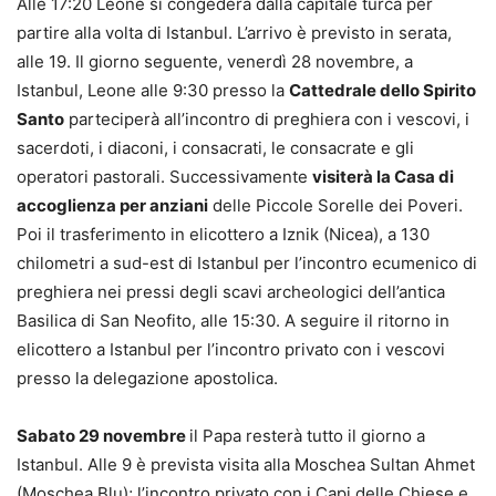
Alle 17:20 Leone si congederà dalla capitale turca per
partire alla volta di Istanbul. L’arrivo è previsto in serata,
alle 19. Il giorno seguente, venerdì 28 novembre, a
Istanbul, Leone alle 9:30 presso la
Cattedrale dello Spirito
Santo
parteciperà all’incontro di preghiera con i vescovi, i
sacerdoti, i diaconi, i consacrati, le consacrate e gli
operatori pastorali. Successivamente
visiterà la Casa di
accoglienza per anziani
delle Piccole Sorelle dei Poveri.
Poi il trasferimento in elicottero a Iznik (Nicea), a 130
chilometri a sud-est di Istanbul per l’incontro ecumenico di
preghiera nei pressi degli scavi archeologici dell’antica
Basilica di San Neofito, alle 15:30. A seguire il ritorno in
elicottero a Istanbul per l’incontro privato con i vescovi
presso la delegazione apostolica.
Sabato 29 novembre
il Papa resterà tutto il giorno a
Istanbul. Alle 9 è prevista visita alla Moschea Sultan Ahmet
(Moschea Blu); l’incontro privato con i Capi delle Chiese e