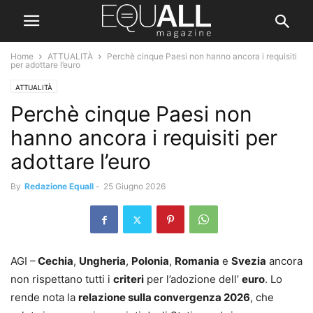
Home
ATTUALITÀ
Perchè cinque Paesi non hanno ancora i requisiti
per adottare l’euro
ATTUALITÀ
Perchè cinque Paesi non
hanno ancora i requisiti per
adottare l’euro
By
Redazione Equall
-
25 Giugno 2026
AGI –
Cechia
,
Ungheria
,
Polonia
,
Romania
e
Svezia
ancora
non rispettano tutti i
criteri
per l’adozione dell’
euro
. Lo
rende nota la
relazione sulla convergenza 2026
, che