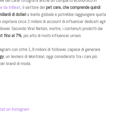
diale del cane fotografa anche un comparto economico in
te da InBeat
, il settore del
pet care, che comprende quindi
liardi di dollari
a livello globale e potrebbe raggiungere quota
ospitava circa 2 milioni di account di influencer dedicati agli
llower. Secondo Viral Nation, inoltre, i contenuti prodotti dai
t fino al
7%
, più alto di molti influencer umani.
stagram con oltre 1,9 milioni di follower, capace di generare
ggy
, un levriero di Montréal, oggi considerato tra i cani più
per brand di moda.
ost on Instagram