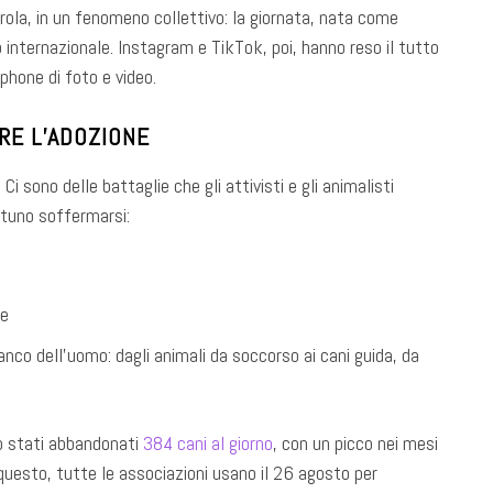
ola, in un fenomeno collettivo: la giornata, nata come
o internazionale. Instagram e TikTok, poi, hanno reso il tutto
tphone di foto e video.
RE L’ADOZIONE
 Ci sono delle battaglie che gli attivisti e gli animalisti
rtuno soffermarsi:
i
le
ianco dell’uomo: dagli animali da soccorso ai cani guida, da
o stati abbandonati
384 cani al giorno
, con un picco nei mesi
 questo, tutte le associazioni usano il 26 agosto per