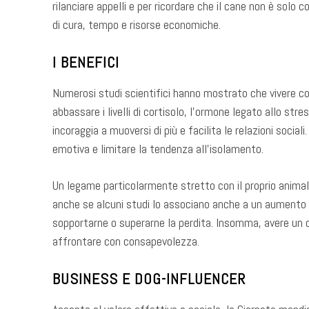
rilanciare appelli e per ricordare che il cane non è sol
di cura, tempo e risorse economiche.
I BENEFICI
Numerosi studi scientifici hanno mostrato che vivere 
abbassare i livelli di cortisolo, l’ormone legato allo s
incoraggia a muoversi di più e facilita le relazioni social
emotiva e limitare la tendenza all’isolamento.
Un legame particolarmente stretto con il proprio anim
anche se alcuni studi lo associano anche a un aumento di
sopportarne o superarne la perdita. Insomma, avere un 
affrontare con consapevolezza.
BUSINESS E DOG-INFLUENCER