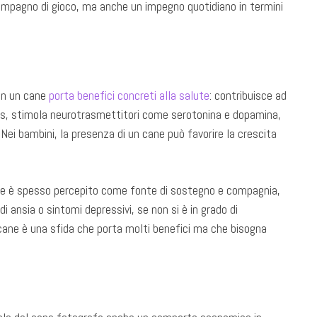
o compagno di gioco, ma anche un impegno quotidiano in termini
con un cane
porta benefici concreti alla salute
: contribuisce ad
tress, stimola neurotrasmettitori come serotonina e dopamina,
i. Nei bambini, la presenza di un cane può favorire la crescita
ale è spesso percepito come fonte di sostegno e compagnia,
 ansia o sintomi depressivi, se non si è in grado di
cane è una sfida che porta molti benefici ma che bisogna