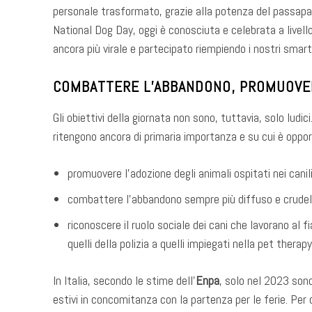
personale trasformato, grazie alla potenza del passapar
National Dog Day, oggi è conosciuta e celebrata a livell
ancora più virale e partecipato riempiendo i nostri smar
COMBATTERE L’ABBANDONO, PROMUOVE
Gli obiettivi della giornata non sono, tuttavia, solo ludici.
ritengono ancora di primaria importanza e su cui è oppo
promuovere l’adozione degli animali ospitati nei canil
combattere l’abbandono sempre più diffuso e crude
riconoscere il ruolo sociale dei cani che lavorano al f
quelli della polizia a quelli impiegati nella pet therapy
In Italia, secondo le stime dell’
Enpa
, solo nel 2023 son
estivi in concomitanza con la partenza per le ferie. Per