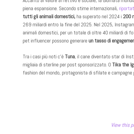
Accanto al valore affettivo e sociale, la Giornata mon
piena espansione. Secondo stime internazionali,
riporta
tutti gli animali domestici,
ha superato nel 2024 i
200 mi
269 miliardi entro la fine del 2025. Nel 2025, Instagram 
animali domestici, per un totale di oltre 40 miliardi di fo
pet influencer possono generare
un tasso di engagemen
Tra i casi più noti c’è
Tuna
, il cane diventato star di In
migliaia di sterline per post sponsorizzato. O
Tika the I
fashion del mondo, protagonista di sfilate e campagne 
View this p