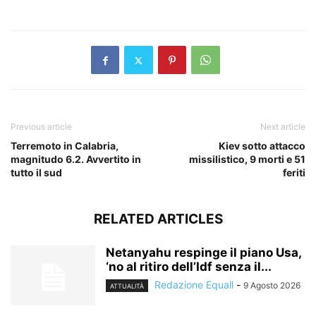
​
Previous article
Next article
Terremoto in Calabria,
Kiev sotto attacco
magnitudo 6.2. Avvertito in
missilistico, 9 morti e 51
tutto il sud
feriti
RELATED ARTICLES
Netanyahu respinge il piano Usa,
‘no al ritiro dell’Idf senza il...
Redazione Equall
-
9 Agosto 2026
ATTUALITÀ