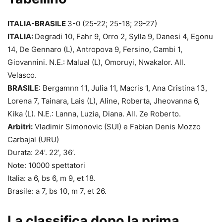
ITALIA-BRASILE
3-0 (25-22; 25-18; 29-27)
ITALIA:
Degradi 10, Fahr 9, Orro 2, Sylla 9, Danesi 4, Egonu
14, De Gennaro (L), Antropova 9, Fersino, Cambi 1,
Giovannini. N.E.: Malual (L), Omoruyi, Nwakalor. All.
Velasco.
BRASILE
: Bergamnn 11, Julia 11, Macris 1, Ana Cristina 13,
Lorena 7, Tainara, Lais (L), Aline, Roberta, Jheovanna 6,
Kika (L). N.E.: Lanna, Luzia, Diana. All. Ze Roberto.
Arbitri:
Vladimir Simonovic (SUI) e Fabian Denis Mozzo
Carbajal (URU)
Durata: 24’. 22’, 36’.
Note: 10000 spettatori
Italia: a 6, bs 6, m 9, et 18.
Brasile: a 7, bs 10, m 7, et 26.
La classifica dopo la prima