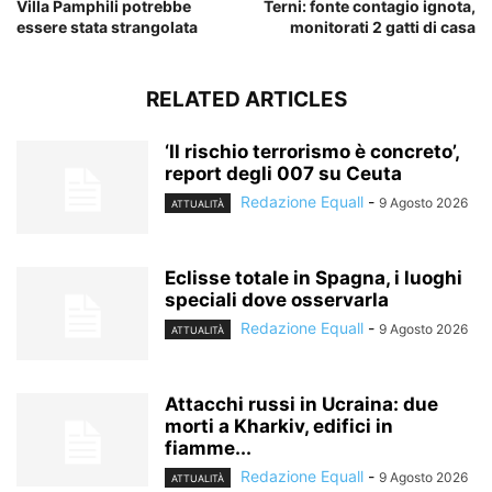
Villa Pamphili potrebbe
Terni: fonte contagio ignota,
essere stata strangolata
monitorati 2 gatti di casa
RELATED ARTICLES
‘Il rischio terrorismo è concreto’,
report degli 007 su Ceuta
Redazione Equall
-
9 Agosto 2026
ATTUALITÀ
Eclisse totale in Spagna, i luoghi
speciali dove osservarla
Redazione Equall
-
9 Agosto 2026
ATTUALITÀ
Attacchi russi in Ucraina: due
morti a Kharkiv, edifici in
fiamme...
Redazione Equall
-
9 Agosto 2026
ATTUALITÀ