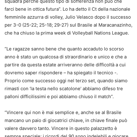
squadra perché questo tipo di sofferenza non può che
farci bene in ottica futura”. Lo ha detto il Ct della nazionale
femminile azzurra di volley, Julio Velasco dopo il successo
per 3-0 (25-22; 25-18; 29-27) sul Brasile al Maracanazinho,
che ha chiuso la prima week di Volleyball Nations League.
“Le ragazze sanno bene che quanto accaduto lo scorso
anno è stato un qualcosa di straordinario e unico e che a
partire da questa estate arriveranno delle difficoltà a cui
dovremo saper rispondere – ha spiegato il tecnico -.
Proprio come successo oggi nel terzo set, quando siamo
rimasti con ‘la testa nello scatolone’ abbiamo difeso tre
palloni difficilissimi e poi abbiamo chiuso il match”.
“Vincere qui non è mai semplice e, anche se al Brasile
mancano un paio di giocatrici chiave, in chiave finale può
valere davvero tanto. Vincere in questo palazzetto è
sempre speciale: i ricordi del 90 sono indelebili e giocare