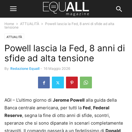
Home
ATTUALITÀ
Powell lascia la Fed, 8 anni di sfide ad alta
tensione
ATTUALITÀ
Powell lascia la Fed, 8 anni di
sfide ad alta tensione
By
Redazione Equall
-
16 Maggio 2026
AGI – L’ultimo giorno di
Jerome Powell
alla guida della
Banca centrale americana, per tutti la
Fed
,
Federal
Reserve
, segna la fine di otto anni di sfide, scontri,
speranze che si sono dipanate in scenari completamente
stravolti. Il comando passerà a un fedelissimo di
Donald