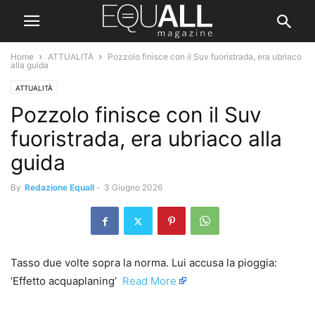
Home
ATTUALITÀ
Pozzolo finisce con il Suv fuoristrada, era ubriaco
alla guida
ATTUALITÀ
Pozzolo finisce con il Suv
fuoristrada, era ubriaco alla
guida
By
Redazione Equall
-
3 Giugno 2026
Tasso due volte sopra la norma. Lui accusa la pioggia:
‘Effetto acquaplaning’ ​
Read More