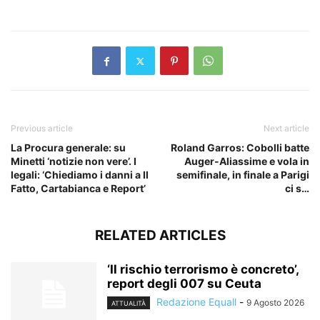
​
Previous article
Next article
La Procura generale: su
Roland Garros: Cobolli batte
Minetti ‘notizie non vere’. I
Auger-Aliassime e vola in
legali: ‘Chiediamo i danni a Il
semifinale, in finale a Parigi
Fatto, Cartabianca e Report’
ci s…
RELATED ARTICLES
‘Il rischio terrorismo è concreto’,
report degli 007 su Ceuta
Redazione Equall
-
9 Agosto 2026
ATTUALITÀ