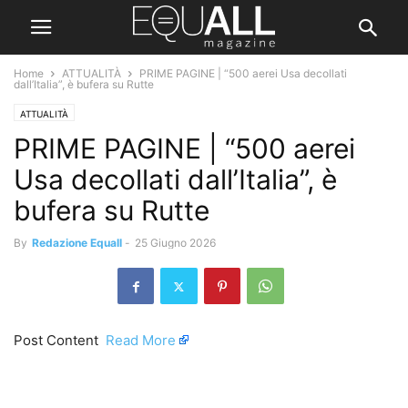
Home
ATTUALITÀ
PRIME PAGINE | “500 aerei Usa decollati
dall’Italia”, è bufera su Rutte
ATTUALITÀ
PRIME PAGINE | “500 aerei
Usa decollati dall’Italia”, è
bufera su Rutte
By
Redazione Equall
-
25 Giugno 2026
Post Content ​
Read More
​