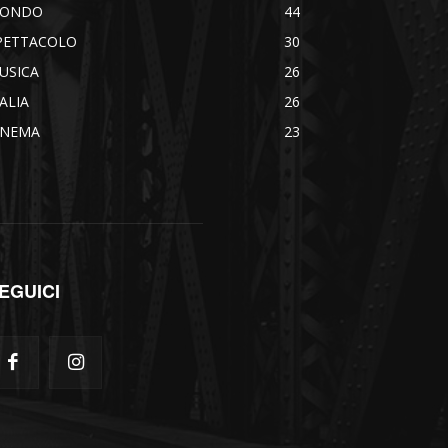
ONDO
44
PETTACOLO
30
USICA
26
TALIA
26
INEMA
23
EGUICI