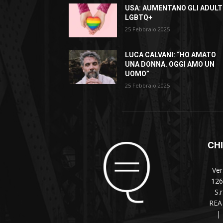
USA: AUMENTANO GLI ADULT
LGBTQ+
25 Febbraio 2025
LUCA CALVANI: “HO AMATO
UNA DONNA. OGGI AMO UN
UOMO”
25 Febbraio 2025
CH
Ver
126
S.
REA 
|