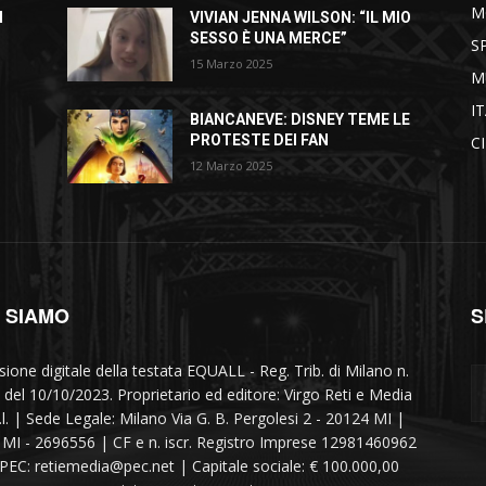
M
I
VIVIAN JENNA WILSON: “IL MIO
SESSO È UNA MERCE”
S
15 Marzo 2025
M
I
BIANCANEVE: DISNEY TEME LE
PROTESTE DEI FAN
C
12 Marzo 2025
I SIAMO
S
sione digitale della testata EQUALL - Reg. Trib. di Milano n.
 del 10/10/2023. Proprietario ed editore: Virgo Reti e Media
r.l. | Sede Legale: Milano Via G. B. Pergolesi 2 - 20124 MI |
MI - 2696556 | CF e n. iscr. Registro Imprese 12981460962
 PEC: retiemedia@pec.net | Capitale sociale: € 100.000,00