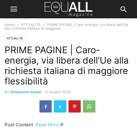
Home
ATTUALITÀ
PRIME PAGINE | Caro-energia, via libera dell’Ue
alla richiesta italiana di maggiore...
ATTUALITÀ
PRIME PAGINE | Caro-
energia, via libera dell’Ue alla
richiesta italiana di maggiore
flessibilità
By
Redazione Equall
-
4 Giugno 2026
Post Content ​
Read More