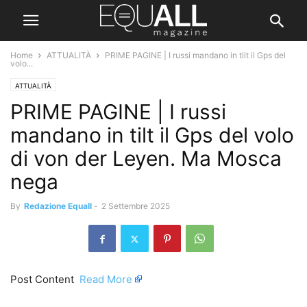
Home
ATTUALITÀ
PRIME PAGINE | I russi mandano in tilt il Gps del
volo...
ATTUALITÀ
PRIME PAGINE | I russi
mandano in tilt il Gps del volo
di von der Leyen. Ma Mosca
nega
By
Redazione Equall
-
2 Settembre 2025
Post Content ​
Read More