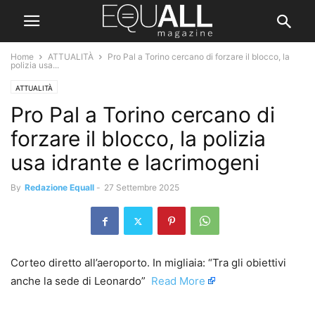
Home
ATTUALITÀ
Pro Pal a Torino cercano di forzare il blocco, la
polizia usa...
ATTUALITÀ
Pro Pal a Torino cercano di
forzare il blocco, la polizia
usa idrante e lacrimogeni
By
Redazione Equall
-
27 Settembre 2025
Corteo diretto all’aeroporto. In migliaia: “Tra gli obiettivi
anche la sede di Leonardo” ​
Read More