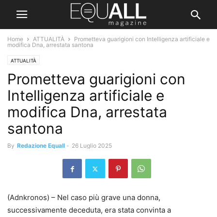
Home
ATTUALITÀ
Prometteva guarigioni con Intelligenza artificiale e
modifica Dna, arrestata santona
ATTUALITÀ
Prometteva guarigioni con
Intelligenza artificiale e
modifica Dna, arrestata
santona
By
Redazione Equall
-
26 Luglio 2025
(Adnkronos) – Nel caso più grave una donna,
successivamente deceduta, era stata convinta a