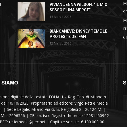
M
I
VIVIAN JENNA WILSON: “IL MIO
SESSO È UNA MERCE”
S
15 Marzo 2025
M
I
BIANCANEVE: DISNEY TEME LE
PROTESTE DEI FAN
C
12 Marzo 2025
I SIAMO
S
sione digitale della testata EQUALL - Reg. Trib. di Milano n.
 del 10/10/2023. Proprietario ed editore: Virgo Reti e Media
r.l. | Sede Legale: Milano Via G. B. Pergolesi 2 - 20124 MI |
MI - 2696556 | CF e n. iscr. Registro Imprese 12981460962
 PEC: retiemedia@pec.net | Capitale sociale: € 100.000,00