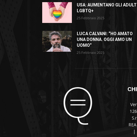
USA: AUMENTANO GLI ADULT
LGBTQ+
25 Febbraio 2025
LUCA CALVANI: “HO AMATO
UNA DONNA. OGGI AMO UN
UOMO”
25 Febbraio 2025
CH
Ver
126
S.
REA 
|