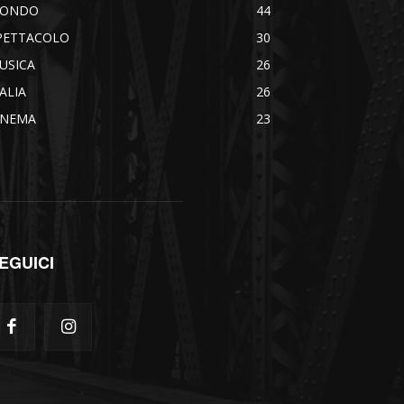
ONDO
44
PETTACOLO
30
USICA
26
TALIA
26
INEMA
23
EGUICI