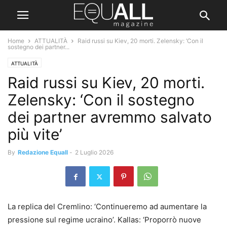
Home
ATTUALITÀ
Raid russi su Kiev, 20 morti. Zelensky: ‘Con il
sostegno dei partner...
ATTUALITÀ
Raid russi su Kiev, 20 morti.
Zelensky: ‘Con il sostegno
dei partner avremmo salvato
più vite’
By
Redazione Equall
-
2 Luglio 2026
La replica del Cremlino: ‘Continueremo ad aumentare la
pressione sul regime ucraino’. Kallas: ‘Proporrò nuove