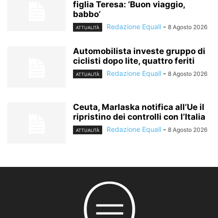
figlia Teresa: ‘Buon viaggio,
babbo’
Redazione Equall
-
8 Agosto 2026
ATTUALITÀ
Automobilista investe gruppo di
ciclisti dopo lite, quattro feriti
Redazione Equall
-
8 Agosto 2026
ATTUALITÀ
Ceuta, Marlaska notifica all’Ue il
ripristino dei controlli con l’Italia
Redazione Equall
-
8 Agosto 2026
ATTUALITÀ