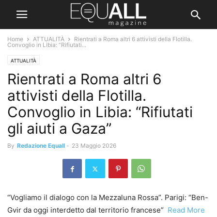
Home
ATTUALITÀ
Rientrati a Roma altri 6 attivisti della Flotilla.
Convoglio in Libia: “Rifiutati...
ATTUALITÀ
Rientrati a Roma altri 6
attivisti della Flotilla.
Convoglio in Libia: “Rifiutati
gli aiuti a Gaza”
By
Redazione Equall
-
23 Maggio 2026
“Vogliamo il dialogo con la Mezzaluna Rossa”. Parigi: “Ben-
Gvir da oggi interdetto dal territorio francese” ​
Read More