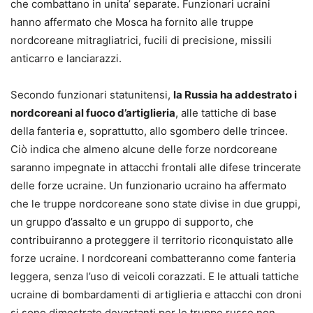
che combattano in unita’ separate. Funzionari ucraini
hanno affermato che Mosca ha fornito alle truppe
nordcoreane mitragliatrici, fucili di precisione, missili
anticarro e lanciarazzi.
Secondo funzionari statunitensi,
la Russia ha addestrato i
nordcoreani al fuoco d’artiglieria
, alle tattiche di base
della fanteria e, soprattutto, allo sgombero delle trincee.
Ciò indica che almeno alcune delle forze nordcoreane
saranno impegnate in attacchi frontali alle difese trincerate
delle forze ucraine. Un funzionario ucraino ha affermato
che le truppe nordcoreane sono state divise in due gruppi,
un gruppo d’assalto e un gruppo di supporto, che
contribuiranno a proteggere il territorio riconquistato alle
forze ucraine. I nordcoreani combatteranno come fanteria
leggera, senza l’uso di veicoli corazzati. E le attuali tattiche
ucraine di bombardamenti di artiglieria e attacchi con droni
si sono dimostrate devastanti per le truppe russe non