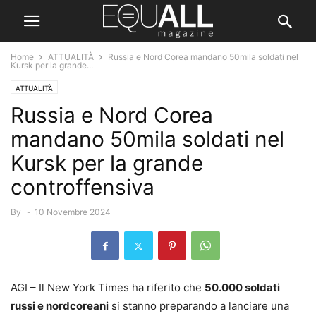
Home
ATTUALITÀ
Russia e Nord Corea mandano 50mila soldati nel
Kursk per la grande...
ATTUALITÀ
Russia e Nord Corea
mandano 50mila soldati nel
Kursk per la grande
controffensiva
By
-
10 Novembre 2024
AGI – Il New York Times ha riferito che
50.000 soldati
russi e nordcoreani
si stanno preparando a lanciare una