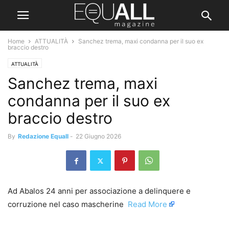
Home
ATTUALITÀ
Sanchez trema, maxi condanna per il suo ex
braccio destro
ATTUALITÀ
Sanchez trema, maxi
condanna per il suo ex
braccio destro
By
Redazione Equall
-
22 Giugno 2026
Ad Abalos 24 anni per associazione a delinquere e
corruzione nel caso mascherine ​
Read More