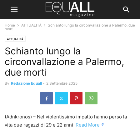
Home
ATTUALITÀ
Schianto lungo la circonvallazione a Palermo, due
morti
ATTUALITÀ
Schianto lungo la
circonvallazione a Palermo,
due morti
By
Redazione Equall
-
2 Settembre 2025
(Adnkronos) – Nel violentissimo impatto hanno perso la
vita due ragazzi di 29 e 22 anni ​
Read More