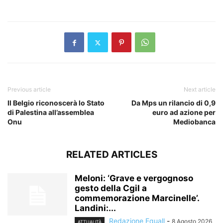
​
Previous article
Next article
Il Belgio riconoscerà lo Stato
Da Mps un rilancio di 0,9
di Palestina all’assemblea
euro ad azione per
Onu
Mediobanca
RELATED ARTICLES
Meloni: ‘Grave e vergognoso
gesto della Cgil a
commemorazione Marcinelle’.
Landini:...
Redazione Equall
-
8 Agosto 2026
ATTUALITÀ