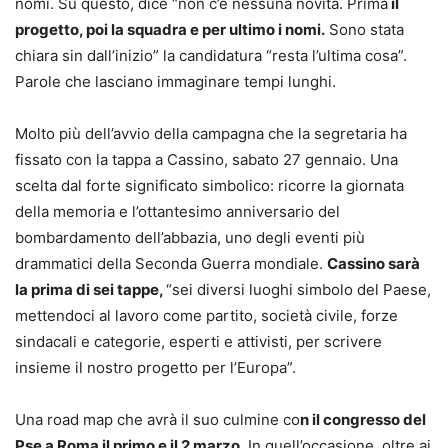
nomi. Su questo, dice “non c’è nessuna novità. Prima
il
progetto, poi la squadra e per ultimo i nomi.
Sono stata
chiara sin dall’inizio” la candidatura “resta l’ultima cosa”.
Parole che lasciano immaginare tempi lunghi.
Molto più dell’avvio della campagna che la segretaria ha
fissato con la tappa a Cassino, sabato 27 gennaio. Una
scelta dal forte significato simbolico: ricorre la giornata
della memoria e l’ottantesimo anniversario del
bombardamento dell’abbazia, uno degli eventi più
drammatici della Seconda Guerra mondiale.
Cassino sarà
la prima di sei tappe,
“sei diversi luoghi simbolo del Paese,
mettendoci al lavoro come partito, società civile, forze
sindacali e categorie, esperti e attivisti, per scrivere
insieme il nostro progetto per l’Europa”.
Una road map che avrà il suo culmine co
n il congresso del
Pse a Roma il primo e il 2 marzo
. In quell’occasione, oltre ai