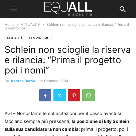
Home
ATTUALITÀ
Schlein non scioglie la riserva e rilancia: “Prima il
progetto poi i...
ATTUALITÀ
FEMMINISMO
Schlein non scioglie la riserva
e rilancia: “Prima il progetto
poi i nomi”
By
Andrea Baron
-
19 Gennaio 2024
AGI – Nonostante le sollecitazioni per il passo avanti si
facciano sempre più pressanti,
la posizione di Elly Schlein
sulla sua candidatura non cambia
: prima il progetto, poi i