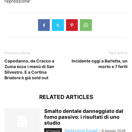
repressione”
Previous article
Next article
Capodanno, da Cracco a
Incidente oggi a Barletta, un
Zuma ecco i menù di San
morto e 7 feriti
Silvestro. E a Cortina
Briatore è già sold out
RELATED ARTICLES
Smalto dentale danneggiato dal
fumo passivo: i risultati di uno
studio
Redazione Equall
-
6 Agosto 2026
ATTUALITÀ