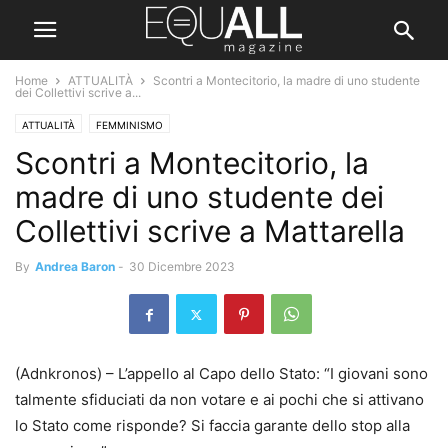
Home
ATTUALITÀ
Scontri a Montecitorio, la madre di uno studente
dei Collettivi scrive a...
ATTUALITÀ
FEMMINISMO
Scontri a Montecitorio, la
madre di uno studente dei
Collettivi scrive a Mattarella
By
Andrea Baron
-
30 Dicembre 2023
(Adnkronos) – L’appello al Capo dello Stato: “I giovani sono
talmente sfiduciati da non votare e ai pochi che si attivano
lo Stato come risponde? Si faccia garante dello stop alla