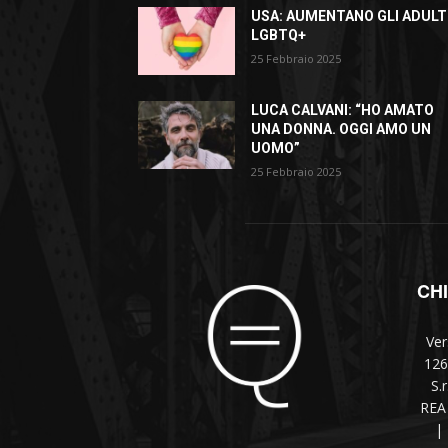
USA: AUMENTANO GLI ADULT
LGBTQ+
25 Febbraio 2025
LUCA CALVANI: “HO AMATO
UNA DONNA. OGGI AMO UN
UOMO”
25 Febbraio 2025
CH
Ver
126
S.
REA 
|