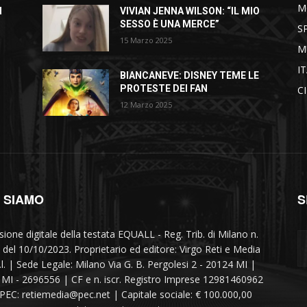
M
I
VIVIAN JENNA WILSON: “IL MIO
SESSO È UNA MERCE”
S
15 Marzo 2025
M
I
BIANCANEVE: DISNEY TEME LE
PROTESTE DEI FAN
C
12 Marzo 2025
I SIAMO
S
sione digitale della testata EQUALL - Reg. Trib. di Milano n.
 del 10/10/2023. Proprietario ed editore: Virgo Reti e Media
r.l. | Sede Legale: Milano Via G. B. Pergolesi 2 - 20124 MI |
MI - 2696556 | CF e n. iscr. Registro Imprese 12981460962
 PEC: retiemedia@pec.net | Capitale sociale: € 100.000,00