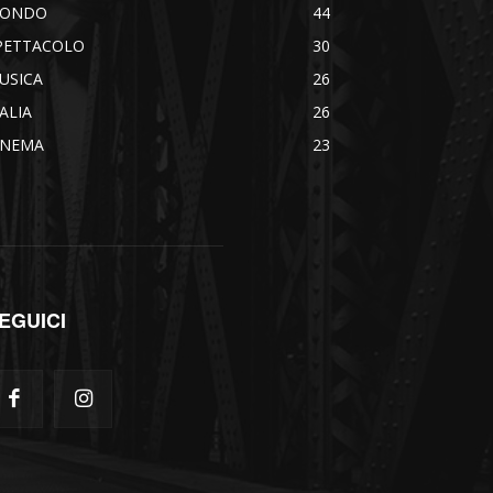
ONDO
44
PETTACOLO
30
USICA
26
TALIA
26
INEMA
23
EGUICI