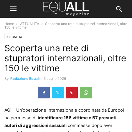
Home
ATTUALITÀ
Scoperta una rete di stupratori internazionali, oltre
150 le vittime
ATTUALITÀ
Scoperta una rete di
stupratori internazionali, oltre
150 le vittime
By
Redazione Equall
-
5 Luglio 2026
AGI – Un’operazione internazionale coordinata da Europol
ha permesso di
identificare 156 vittime e 57 presunti
autori di aggressioni sessuali
commesse dopo aver