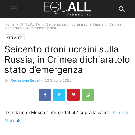
Home
ATTUALITÀ
Seicento droni ucraini sulla Russia, in Crimea
dichiaratolo stato d’emergenza
ATTUALITÀ
Seicento droni ucraini sulla
Russia, in Crimea dichiaratolo
stato d’emergenza
By
Redazione Equall
-
26 Giugno 2026
Il sindaco di Mosca: ‘Intercettati 47 sopra la capitale’ ​
Read
More