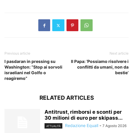
​
Previous article
Next article
I pasdaran in pressing su
Il Papa: ‘Possiamo risolvere i
Washington: “Stop ai sorvoli
conflitti da umani, non da
israeliani nel Golfo o
bestie’
reagiremo”
RELATED ARTICLES
Antitrust, rimborsi e sconti per
30 milioni di euro per skipass...
Redazione Equall
-
7 Agosto 2026
ATTUALITÀ