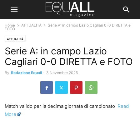
Home
ATTUALITÀ
Serie A: in campo Lazio Cagliari 0-0 DIRETTA e
FOTO
ATTUALITÀ
Serie A: in campo Lazio
Cagliari 0-0 DIRETTA e FOTO
By
Redazione Equall
-
3 Novembre 2025
Match valido per la decima giornata di campionato ​
Read
More
​