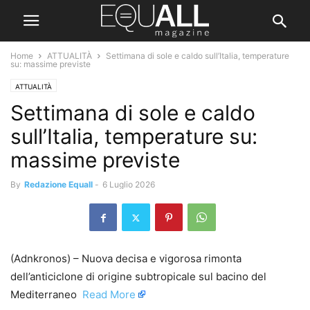
Home
ATTUALITÀ
Settimana di sole e caldo sull’Italia, temperature
su: massime previste
ATTUALITÀ
Settimana di sole e caldo
sull’Italia, temperature su:
massime previste
By
Redazione Equall
-
6 Luglio 2026
(Adnkronos) – Nuova decisa e vigorosa rimonta
dell’anticiclone di origine subtropicale sul bacino del
Mediterraneo ​
Read More