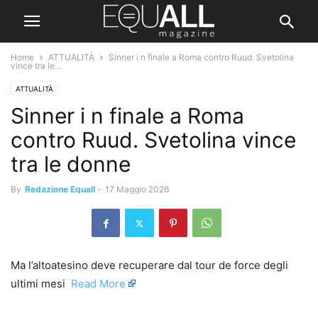
Home
ATTUALITÀ
Sinner i n finale a Roma contro Ruud. Svetolina
vince tra le...
ATTUALITÀ
Sinner i n finale a Roma
contro Ruud. Svetolina vince
tra le donne
By
Redazione Equall
-
17 Maggio 2026
Ma l’altoatesino deve recuperare dal tour de force degli
ultimi mesi ​
Read More