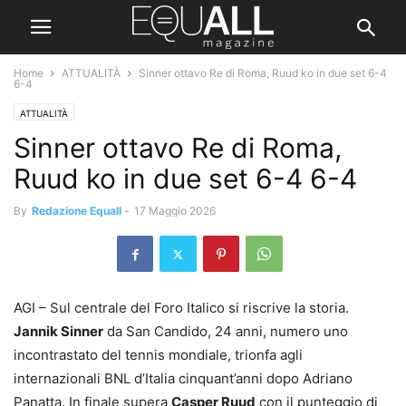
Home
ATTUALITÀ
Sinner ottavo Re di Roma, Ruud ko in due set 6-4
6-4
ATTUALITÀ
Sinner ottavo Re di Roma,
Ruud ko in due set 6-4 6-4
By
Redazione Equall
-
17 Maggio 2026
AGI – Sul centrale del Foro Italico si riscrive la storia.
Jannik Sinner
da San Candido, 24 anni, numero uno
incontrastato del tennis mondiale, trionfa agli
internazionali BNL d’Italia cinquant’anni dopo Adriano
Panatta. In finale supera
Casper Ruud
con il punteggio di