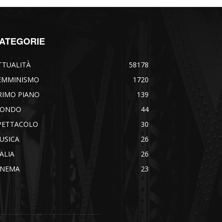
ATEGORIE
TTUALITÀ
58178
EMMINISMO
1720
RIMO PIANO
139
ONDO
44
PETTACOLO
30
USICA
26
TALIA
26
INEMA
23