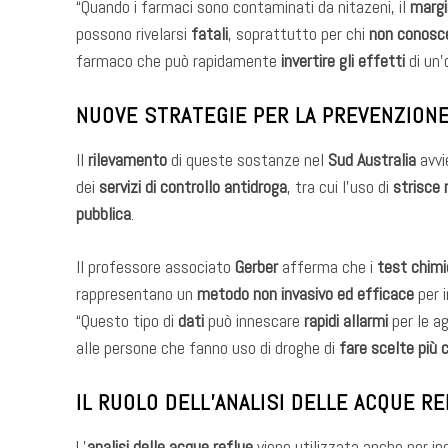
“Quando i farmaci sono contaminati da nitazeni, il
margi
possono rivelarsi
fatali
, soprattutto per chi
non conosce
farmaco che può rapidamente
invertire gli effetti
di un’
NUOVE STRATEGIE PER LA PREVENZIONE
Il
rilevamento
di queste sostanze nel
Sud Australia
avvi
dei
servizi di controllo antidroga
, tra cui l’uso di
strisce 
pubblica
.
Il professore associato
Gerber
afferma che i
test chimi
rappresentano un
metodo non invasivo ed efficace
per i
“Questo tipo di
dati
può innescare
rapidi allarmi
per le ag
alle persone che fanno uso di droghe di
fare scelte più 
IL RUOLO DELL’ANALISI DELLE ACQUE R
L’
analisi delle acque reflue
viene utilizzata anche per in