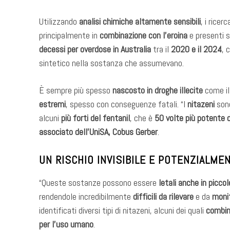
Utilizzando
analisi chimiche altamente sensibili
, i ricer
principalmente in
combinazione con l’eroina
e presenti 
decessi per overdose in Australia
tra il
2020 e il 2024
, 
sintetico nella sostanza che assumevano.
È sempre più spesso
nascosto in droghe illecite
come i
estremi
, spesso con conseguenze fatali. “I
nitazeni
sono
alcuni
più forti del fentanil
, che è
50 volte più potente d
associato dell’UniSA, Cobus Gerber
.
UN RISCHIO INVISIBILE E POTENZIALME
“Queste sostanze possono essere
letali anche in picco
rendendole incredibilmente
difficili da rilevare
e da
monit
identificati diversi tipi di nitazeni, alcuni dei quali
combina
per l’uso umano
.