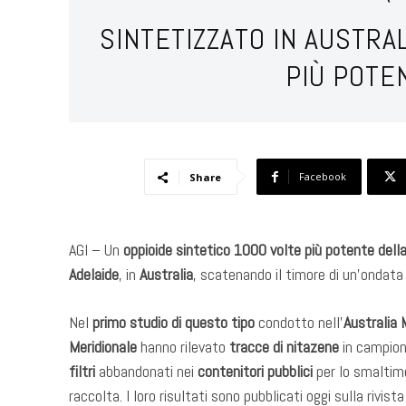
SINTETIZZATO IN AUSTRA
PIÙ POTE
Facebook
Share
AGI – Un
oppioide sintetico
1000 volte più potente dell
Adelaide
, in
Australia
, scatenando il timore di un’ondata
Nel
primo studio di questo tipo
condotto nell’
Australia 
Meridionale
hanno rilevato
tracce di nitazene
in campion
filtri
abbandonati nei
contenitori pubblici
per lo smaltimen
raccolta. I loro risultati sono pubblicati oggi sulla rivist