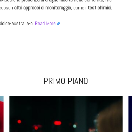
cessari
altri approcci di monitoraggio
, come i
test chimici
.
oide-australia-o ​
Read More
PRIMO PIANO