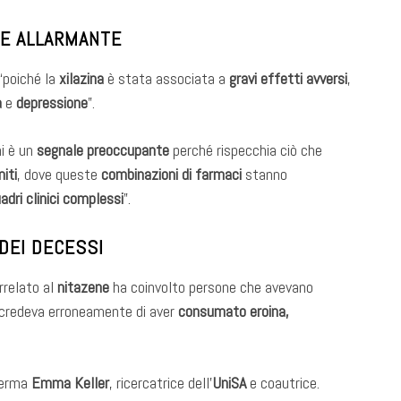
NE ALLARMANTE
“poiché la
xilazina
è stata associata a
gravi effetti avversi
,
a
e
depressione
”.
ni è un
segnale preoccupante
perché rispecchia ciò che
niti
, dove queste
combinazioni di farmaci
stanno
adri clinici complessi
”.
DEI DECESSI
rrelato al
nitazene
ha coinvolto persone che avevano
credeva erroneamente di aver
consumato eroina,
ferma
Emma Keller
, ricercatrice dell’
UniSA
e coautrice.