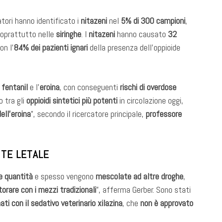
catori hanno identificato i
nitazeni
nel
5% di 300 campioni
,
soprattutto nelle
siringhe
. I
nitazeni
hanno causato
32
con l’
84% dei pazienti ignari
della presenza dell’oppioide
l
fentanil
e l’
eroina
, con conseguenti
rischi di overdose
 tra gli
oppioidi sintetici più potenti
in circolazione oggi,
ell’eroina
”, secondo il ricercatore principale,
professore
NTE LETALE
le quantità
e spesso vengono
mescolate ad altre droghe
,
orare con i mezzi tradizionali
”, afferma Gerber. Sono stati
ti con il sedativo veterinario xilazina
, che
non è approvato