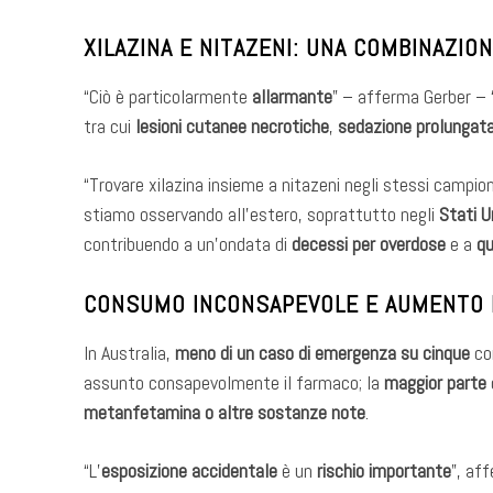
XILAZINA E NITAZENI: UNA COMBINAZIO
“Ciò è particolarmente
allarmante
” – afferma Gerber – 
tra cui
lesioni cutanee necrotiche
,
sedazione prolungat
“Trovare xilazina insieme a nitazeni negli stessi campio
stiamo osservando all’estero, soprattutto negli
Stati U
contribuendo a un’ondata di
decessi per overdose
e a
qu
CONSUMO INCONSAPEVOLE E AUMENTO 
In Australia,
meno di un caso di emergenza su cinque
co
assunto consapevolmente il farmaco; la
maggior parte
metanfetamina o altre sostanze note
.
“L’
esposizione accidentale
è un
rischio importante
”, af