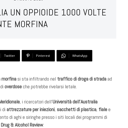
LIA UN OPPIOIDE 1000 VOLTE
NTE MORFINA
Twitter
Pinterest
WhatsApp
a morfina
si sta infiltrando nel
traffico di droga di strada
ad
 di
overdose
che potrebbe rivelarsi letale.
Meridionale
, i ricercatori dell’
Università dell’Australia
i di
attrezzature per iniezioni
,
sacchetti di plastica
,
fiale
e
to di aghi e siringhe presso i siti locali dei programmi di
a
Drug & Alcohol Review
.