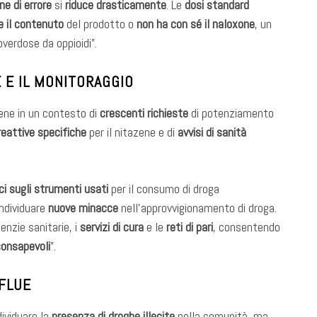
ne di errore
si
riduce drasticamente
. Le
dosi standard
 il contenuto
del prodotto o
non ha con sé il naloxone
, un
overdose da oppioidi”.
 E IL MONITORAGGIO
ene in un contesto di
crescenti richieste
di potenziamento
reattive specifiche
per il nitazene e di
avvisi di sanità
ci sugli strumenti usati
per il consumo di droga
ndividuare
nuove minacce
nell’approvvigionamento di droga.
enzie sanitarie, i
servizi di cura
e le
reti di pari
, consentendo
consapevoli
”.
EFLUE
dividuare la
presenza di droghe illecite
nella comunità, ma