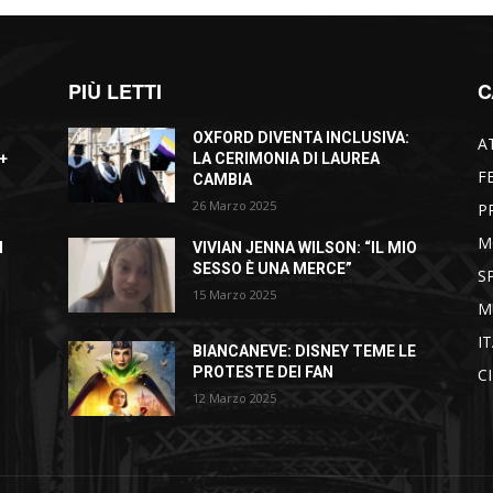
PIÙ LETTI
C
OXFORD DIVENTA INCLUSIVA:
A
+
LA CERIMONIA DI LAUREA
F
CAMBIA
26 Marzo 2025
P
M
I
VIVIAN JENNA WILSON: “IL MIO
SESSO È UNA MERCE”
S
15 Marzo 2025
M
I
BIANCANEVE: DISNEY TEME LE
PROTESTE DEI FAN
C
12 Marzo 2025