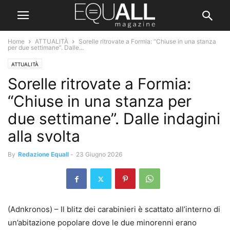
Home
ATTUALITÀ
Sorelle ritrovate a Formia: “Chiuse in una stanza
per due settimane”. Dalle...
ATTUALITÀ
Sorelle ritrovate a Formia:
“Chiuse in una stanza per
due settimane”. Dalle indagini
alla svolta
By
Redazione Equall
-
23 Giugno 2026
(Adnkronos) – Il blitz dei carabinieri è scattato all’interno di
un’abitazione popolare dove le due minorenni erano