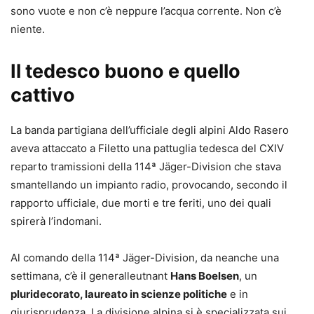
sono vuote e non c’è neppure l’acqua corrente. Non c’è
niente.
Il tedesco buono e quello
cattivo
La banda partigiana dell’ufficiale degli alpini Aldo Rasero
aveva attaccato a Filetto una pattuglia tedesca del CXIV
reparto tramissioni della 114ª Jäger-Division che stava
smantellando un impianto radio, provocando, secondo il
rapporto ufficiale, due morti e tre feriti, uno dei quali
spirerà l’indomani.
Al comando della 114ª Jäger-Division, da neanche una
settimana, c’è il generalleutnant
Hans Boelsen
, un
pluridecorato, laureato in scienze politiche
e in
giurisprudenza. La divisione alpina si è specializzata sui