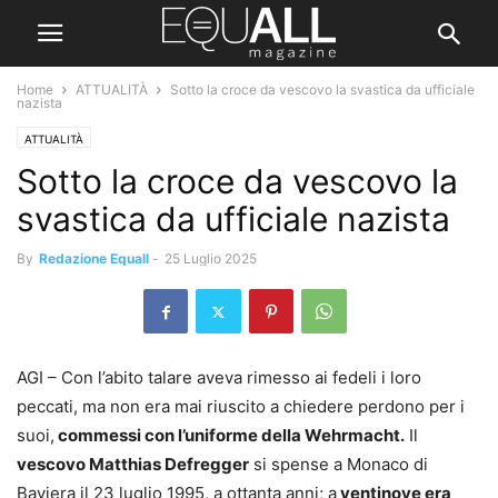
Home
ATTUALITÀ
Sotto la croce da vescovo la svastica da ufficiale
nazista
ATTUALITÀ
Sotto la croce da vescovo la
svastica da ufficiale nazista
By
Redazione Equall
-
25 Luglio 2025
AGI – Con l’abito talare aveva rimesso ai fedeli i loro
peccati, ma non era mai riuscito a chiedere perdono per i
suoi,
commessi con l’uniforme della Wehrmacht.
Il
vescovo Matthias Defregger
si spense a Monaco di
Baviera il 23 luglio 1995, a ottanta anni; a
ventinove era