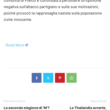
comunità di Filetto è continuata a persistere un’opinione
negativa sull’attacco partigiano e sulle sue motivazioni,
poiché provocò la rappresaglia nazista sulla popolazione
civile innocente.
​
Read More
​
Previous article
Next article
La seconda stagione di ‘M’?
La Thailandia avverte,