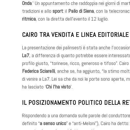
Onda
.’ Un appuntamento che raddoppia nei giorni di mart
tradizioni e allo
sport
: il
Palio di Siena
, con la telecronac
ritmica
, con la diretta dell’evento il 12 luglio.
CAIRO TRA VENDITA E LINEA EDITORIALE
La presentazione dei palinsesti è stata anche l’occasio
La7
, a differenza di quanto potrebbe essere interessat
profilo giusto, “torinese, ricco, generoso e tifoso”. Cai
Federica Sciarelli
, anche se, ha aggiunto, “la stimo mol
di venire a La7. Lei sa che da noi le porte sono aperte
ha lasciato ‘
Chi l’ha visto
’.
IL POSIZIONAMENTO POLITICO DELLA RE
Rispondendo a una domanda sulle parole del conduttore
definito “
a senso unico
” e “anti-Meloni”), Cairo ha dett