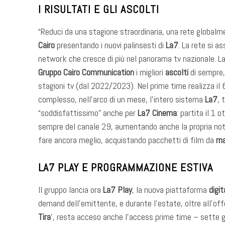
I RISULTATI E GLI ASCOLTI
“Reduci da una stagione straordinaria, una rete globalm
Cairo
presentando i nuovi palinsesti di
La7
. La rete si a
network che cresce di più nel panorama tv nazionale. La
Gruppo Cairo Communication
i migliori
ascolti
di sempre,
stagioni tv (dal 2022/2023). Nel prime time realizza il 
complesso, nell’arco di un mese, l’intero sistema
La7
, 
“soddisfattissimo” anche per
La7 Cinema
: partita il 1 
sempre del canale 29, aumentando anche la propria notor
fare ancora meglio, acquistando pacchetti di film da
ma
LA7 PLAY E PROGRAMMAZIONE ESTIVA
Il gruppo lancia ora
La7 Play
, la nuova piattaforma
digit
demand dell’emittente, e durante l’estate, oltre all’off
Tira
’, resta acceso anche l’access prime time – sette g