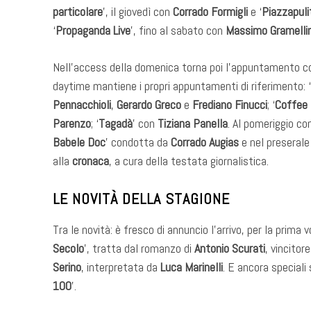
particolare
’, il giovedì con
Corrado Formigli
e ‘
Piazzapuli
‘
Propaganda Live
’, fino al sabato con
Massimo Gramellin
Nell’access della domenica torna poi l’appuntamento co
daytime mantiene i propri appuntamenti di riferimento: ‘
Pennacchioli
,
Gerardo Greco
e
Frediano Finucci
; ‘
Coffee
Parenzo
; ‘
Tagadà
’ con
Tiziana Panella
. Al pomeriggio con
Babele Doc
’ condotta da
Corrado Augias
e nel preserale
alla
cronaca
, a cura della testata giornalistica.
LE NOVITÀ DELLA STAGIONE
Tra le novità: è fresco di annuncio l’arrivo, per la prima 
Secolo
’, tratta dal romanzo di
Antonio Scurati
, vincitor
Serino
, interpretata da
Luca Marinelli
. E ancora speciali
100
’.