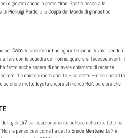
edì e giovedì anche in prime time. Spazio anche alle
a di
Pierluigi Pardo
, e la
Coppa del Mondo di ginnastica
ne per
Cairo
di smentire infine ogni intenzione di voler vendere
o a fare con la squadra del
Torino
, qualora si facesse avanti il
ro ha fatto anche sapere di non avere chiamato di recente
tissimo”. “La chiamai molti anni fa – ha detto – e non accettò
, ma so che è molto legata ancora al mondo
Rai
“, pure ora che
TE
 del tg di
La7
sul posizionamento politico della rete (che ha
o: “Non la penso così come ha detto
Enrico Mentana
, La7 è