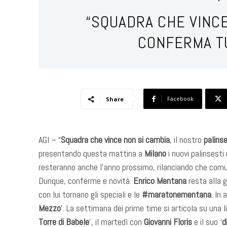
“SQUADRA CHE VINCE
CONFERMA TUT
Facebook
Share
AGI – “
Squadra che vince non si cambia
, il nostro
palins
presentando questa mattina a
Milano
i nuovi palinsesti
resteranno anche l’anno prossimo, rilanciando che comun
Dunque, conferme e novità.
Enrico Mentana
resta alla 
con lui tornano gli speciali e le
#maratonementana
. In
Mezzo
’. La settimana dei prime time si articola su una l
Torre di Babele
’, il martedì con
Giovanni Floris
e il suo ‘
d