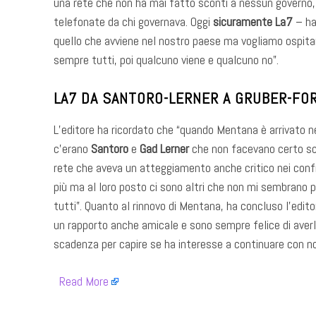
una rete che non ha mai fatto sconti a nessun governo,
telefonate da chi governava. Oggi
sicuramente La7
– ha
quello che avviene nel nostro paese ma vogliamo ospitar
sempre tutti, poi qualcuno viene e qualcuno no”.
LA7 DA SANTORO-LERNER A GRUBER-FOR
L’editore ha ricordato che “quando Mentana è arrivato n
c’erano
Santoro
e
Gad Lerner
che non facevano certo s
rete che aveva un atteggiamento anche critico nei confro
più ma al loro posto ci sono altri che non mi sembrano p
tutti”. Quanto al rinnovo di Mentana, ha concluso l’editor
un rapporto anche amicale e sono sempre felice di averlo 
scadenza per capire se ha interesse a continuare con noi
​
Read More