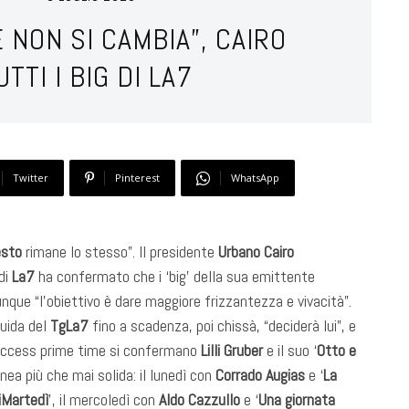
 NON SI CAMBIA”, CAIRO
TI I BIG DI LA7
Twitter
Pinterest
WhatsApp
esto
rimane lo stesso”. Il presidente
Urbano Cairo
 di
La7
ha confermato che i ‘big’ della sua emittente
que “l’obiettivo è dare maggiore frizzantezza e vivacità”.
guida del
TgLa7
fino a scadenza, poi chissà, “deciderà lui”, e
 access prime time si confermano
Lilli Gruber
e il suo ‘
Otto e
inea più che mai solida: il lunedì con
Corrado Augias
e ‘
La
iMartedì
’, il mercoledì con
Aldo Cazzullo
e ‘
Una giornata