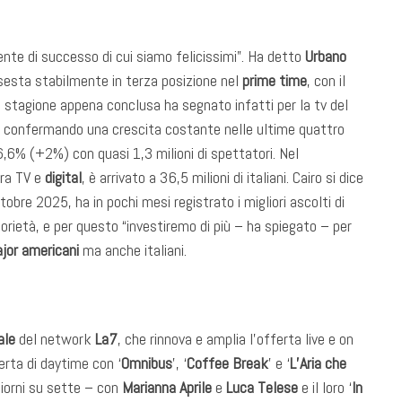
ente di successo di cui siamo felicissimi”. Ha detto
Urbano
ssesta stabilmente in terza posizione nel
prime time
, con il
 stagione appena conclusa ha segnato infatti per la tv del
 confermando una crescita costante nelle ultime quattro
6,6% (+2%) con quasi 1,3 milioni di spettatori. Nel
tra TV e
digital
, è arrivato a 36,5 milioni di italiani. Cairo si dice
ottobre 2025, ha in pochi mesi registrato i migliori ascolti di
ietà, e per questo “investiremo di più – ha spiegato – per
jor americani
ma anche italiani.
ale
del network
La7
, che rinnova e amplia l’offerta live e on
erta di daytime con ‘
Omnibus
’, ‘
Coffee Break
’ e ‘
L’Aria che
iorni su sette – con
Marianna Aprile
e
Luca Telese
e il loro ‘
In