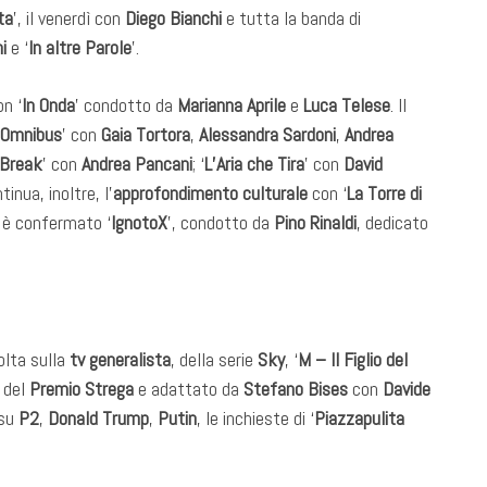
ta
’, il venerdì con
Diego Bianchi
e tutta la banda di
i
e ‘
In altre Parole
’.
n ‘
In Onda
’ condotto da
Marianna Aprile
e
Luca Telese
. Il
Omnibus
’ con
Gaia Tortora
,
Alessandra Sardoni
,
Andrea
 Break
’ con
Andrea Pancani
; ‘
L’Aria che Tira
’ con
David
tinua, inoltre, l’
approfondimento culturale
con ‘
La Torre di
 è confermato ‘
IgnotoX
’, condotto da
Pino Rinaldi
, dedicato
volta sulla
tv generalista
, della serie
Sky
, ‘
M – Il Figlio del
e del
Premio Strega
e adattato da
Stefano Bises
con
Davide
 su
P2
,
Donald Trump
,
Putin
, le inchieste di ‘
Piazzapulita