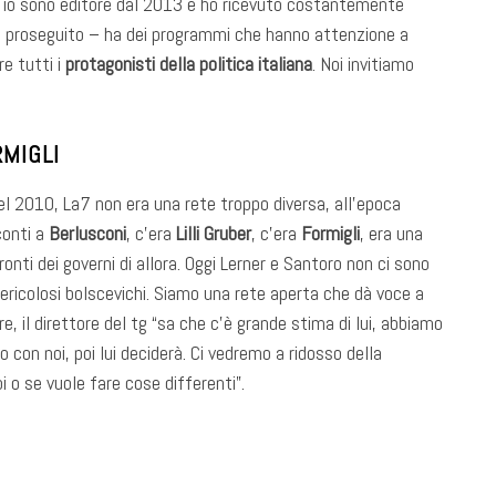
 io sono editore dal 2013 e ho ricevuto costantemente
 proseguito – ha dei programmi che hanno attenzione a
e tutti i
protagonisti della politica italiana
. Noi invitiamo
MIGLI
el 2010, La7 non era una rete troppo diversa, all’epoca
conti a
Berlusconi
, c’era
Lilli Gruber
, c’era
Formigli
, era una
nti dei governi di allora. Oggi Lerner e Santoro non ci sono
ericolosi bolscevichi. Siamo una rete aperta che dà voce a
e, il direttore del tg “sa che c’è grande stima di lui, abbiamo
con noi, poi lui deciderà. Ci vedremo a ridosso della
 o se vuole fare cose differenti”.