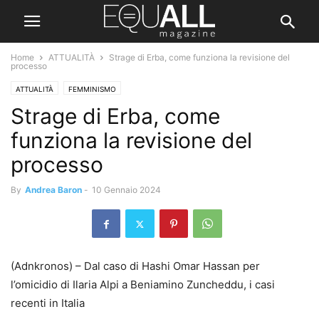
Home
ATTUALITÀ
Strage di Erba, come funziona la revisione del
processo
ATTUALITÀ
FEMMINISMO
Strage di Erba, come
funziona la revisione del
processo
By
Andrea Baron
-
10 Gennaio 2024
(Adnkronos) – Dal caso di Hashi Omar Hassan per
l’omicidio di Ilaria Alpi a Beniamino Zuncheddu, i casi
recenti in Italia