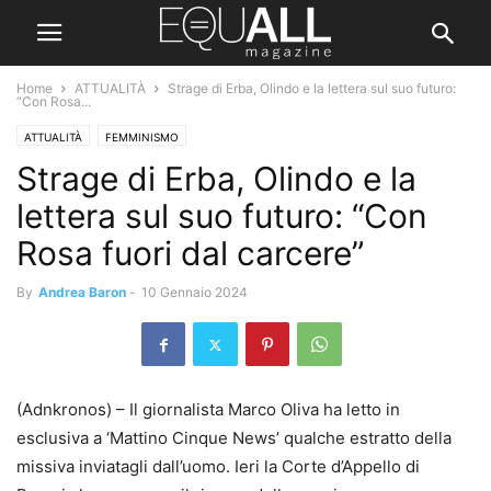
Home
ATTUALITÀ
Strage di Erba, Olindo e la lettera sul suo futuro:
“Con Rosa...
ATTUALITÀ
FEMMINISMO
Strage di Erba, Olindo e la
lettera sul suo futuro: “Con
Rosa fuori dal carcere”
By
Andrea Baron
-
10 Gennaio 2024
(Adnkronos) – Il giornalista Marco Oliva ha letto in
esclusiva a ‘Mattino Cinque News’ qualche estratto della
missiva inviatagli dall’uomo. Ieri la Corte d’Appello di