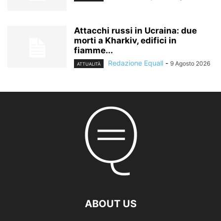
Attacchi russi in Ucraina: due
morti a Kharkiv, edifici in
fiamme...
Redazione Equall
-
9 Agosto 2026
ATTUALITÀ
ABOUT US