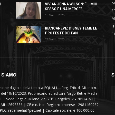
M
I
VIVIAN JENNA WILSON: “IL MIO
SESSO È UNA MERCE”
S
15 Marzo 2025
M
I
BIANCANEVE: DISNEY TEME LE
PROTESTE DEI FAN
C
12 Marzo 2025
I SIAMO
S
sione digitale della testata EQUALL - Reg. Trib. di Milano n.
 del 10/10/2023. Proprietario ed editore: Virgo Reti e Media
r.l. | Sede Legale: Milano Via G. B. Pergolesi 2 - 20124 MI |
MI - 2696556 | CF e n. iscr. Registro Imprese 12981460962
 PEC: retiemedia@pec.net | Capitale sociale: € 100.000,00