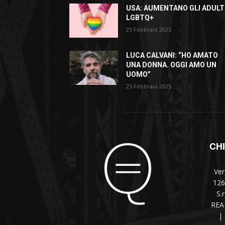
USA: AUMENTANO GLI ADULT
LGBTQ+
25 Febbraio 2025
LUCA CALVANI: “HO AMATO
UNA DONNA. OGGI AMO UN
UOMO”
25 Febbraio 2025
CH
Ver
126
S.
REA 
|