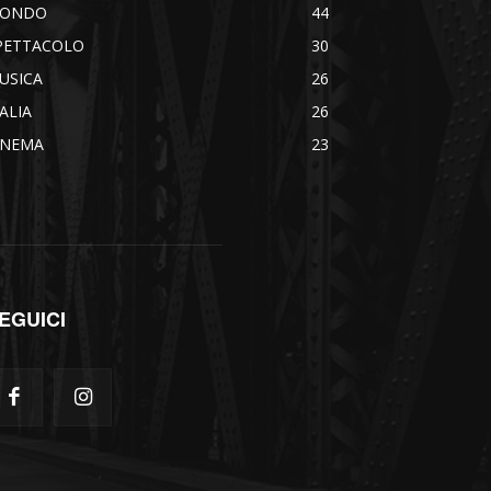
ONDO
44
PETTACOLO
30
USICA
26
TALIA
26
INEMA
23
EGUICI