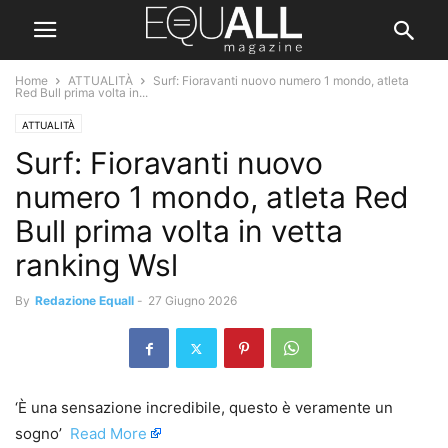
Home
ATTUALITÀ
Surf: Fioravanti nuovo numero 1 mondo, atleta
Red Bull prima volta in...
ATTUALITÀ
Surf: Fioravanti nuovo
numero 1 mondo, atleta Red
Bull prima volta in vetta
ranking Wsl
By
Redazione Equall
-
27 Giugno 2026
‘È una sensazione incredibile, questo è veramente un
sogno’ ​
Read More