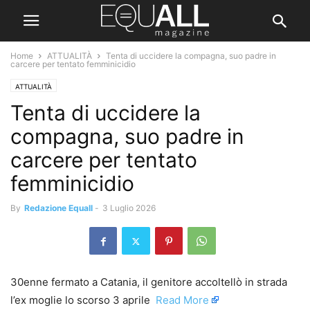
Home
ATTUALITÀ
Tenta di uccidere la compagna, suo padre in
carcere per tentato femminicidio
ATTUALITÀ
Tenta di uccidere la
compagna, suo padre in
carcere per tentato
femminicidio
By
Redazione Equall
-
3 Luglio 2026
30enne fermato a Catania, il genitore accoltellò in strada
l’ex moglie lo scorso 3 aprile ​
Read More