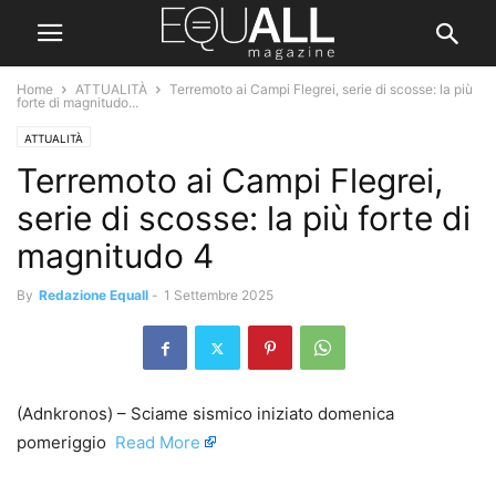
Home
ATTUALITÀ
Terremoto ai Campi Flegrei, serie di scosse: la più
forte di magnitudo...
ATTUALITÀ
Terremoto ai Campi Flegrei,
serie di scosse: la più forte di
magnitudo 4
By
Redazione Equall
-
1 Settembre 2025
(Adnkronos) – Sciame sismico iniziato domenica
pomeriggio ​
Read More