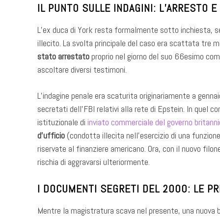
IL PUNTO SULLE INDAGINI: L’ARRESTO E
L’ex duca di York resta formalmente sotto inchiesta, s
illecito. La svolta principale del caso era scattata tre 
stato arrestato
proprio nel giorno del suo 66esimo com
ascoltare diversi testimoni.
L’indagine penale era scaturita originariamente a gennaio
secretati dell’FBI relativi alla rete di Epstein. In quel 
istituzionale di
inviato commerciale del governo britann
d’ufficio
(condotta illecita nell’esercizio di una funzion
riservate al finanziere americano. Ora, con il nuovo filon
rischia di aggravarsi ulteriormente.
I DOCUMENTI SEGRETI DEL 2000: LE PRE
Mentre la magistratura scava nel presente, una nuova bu