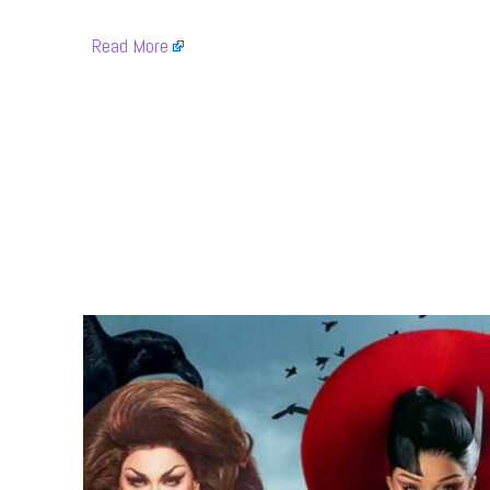
​
Read More
​