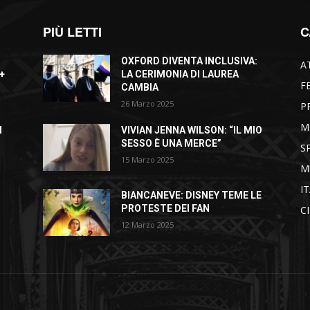
PIÙ LETTI
C
OXFORD DIVENTA INCLUSIVA:
A
+
LA CERIMONIA DI LAUREA
F
CAMBIA
26 Marzo 2025
P
M
I
VIVIAN JENNA WILSON: “IL MIO
SESSO È UNA MERCE”
S
15 Marzo 2025
M
I
BIANCANEVE: DISNEY TEME LE
PROTESTE DEI FAN
C
12 Marzo 2025