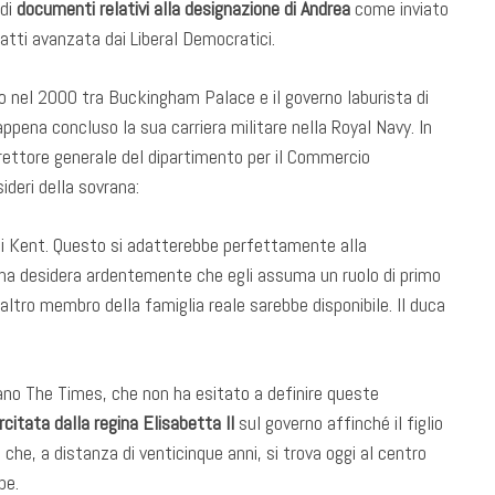
 di
documenti relativi alla designazione di Andrea
come inviato
 atti avanzata dai Liberal Democratici.
 nel 2000 tra Buckingham Palace e il governo laburista di
appena concluso la sua carriera militare nella Royal Navy. In
direttore generale del dipartimento per il Commercio
ideri della sovrana:
 di Kent. Questo si adatterebbe perfettamente alla
egina desidera ardentemente che egli assuma un ruolo di primo
altro membro della famiglia reale sarebbe disponibile. Il duca
ano The Times, che non ha esitato a definire queste
citata dalla regina Elisabetta II
sul governo affinché il figlio
che, a distanza di venticinque anni, si trova oggi al centro
pe.