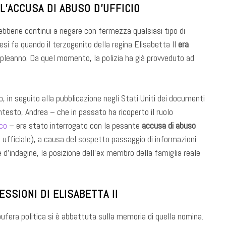
 L’ACCUSA DI ABUSO D’UFFICIO
ebbene continui a negare con fermezza qualsiasi tipo di
mesi fa quando il terzogenito della regina Elisabetta II
era
pleanno. Da quel momento, la polizia ha già provveduto ad
, in seguito alla pubblicazione negli Stati Uniti dei documenti
contesto, Andrea – che in passato ha ricoperto il ruolo
ico
– era stato interrogato con la pesante
accusa di abuso
e ufficiale), a causa del sospetto passaggio di informazioni
e d’indagine, la posizione dell’ex membro della famiglia reale
SSIONI DI ELISABETTA II
fera politica si è abbattuta sulla memoria di quella nomina.