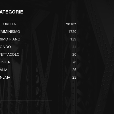
ATEGORIE
TTUALITÀ
58185
EMMINISMO
1720
RIMO PIANO
139
ONDO
44
PETTACOLO
30
USICA
26
TALIA
26
INEMA
23