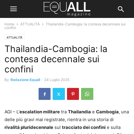
Home
ATTUALITÀ
Thailandia-Cambogia: la contesa decennale sui
confini
ATTUALITÀ
Thailandia-Cambogia: la
contesa decennale sui
confini
By
Redazione Equall
-
24 Luglio 2025
AGI – L’
escalation militare
tra
Thailandia
e
Cambogia
, una
delle più gravi mai registrate, rientra in una storia di
rivalità pluridecennale
sul
tracciato dei confini
e sulla