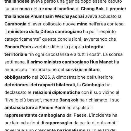
thailandese
aveva perso una gamba dopo essere caduto
su una
mina
nella
zona di confine
di
Chong Bok
. Il
premier
thailandese Phumtham Wechayachai
aveva accusato la
Cambogia
di aver collocato nuove
mine
nell’area contesa.
Il
ministero della Difesa cambogiano
ha poi “respinto
categoricamente” queste conclusioni, avvertendo che
Phnom Penh
avrebbe difeso la propria
integrità
territoriale
“in ogni circostanza e a tutti i costi”. La scorsa
settimana, il
primo ministro cambogiano Hun Manet
ha
annunciato l’introduzione del
servizio militare
obbligatorio
nel 2026. A dimostrazione dell’ulteriore
deteriorarsi dei rapporti bilaterali
, la
Cambogia
ha
declassato le
relazioni diplomatiche
con il suo vicino al
“livello più basso”, mentre
Bangkok
ha richiamato il suo
ambasciatore a Phnom Penh
ed espulso il
rappresentante cambogiano
dal Paese. L’incidente ha
portato ad azioni di
rappresaglia
da parte di entrambi i
governi e a un crescente
nazionalismo
sui due lati del