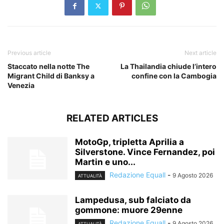
Previous article
Next article
Staccato nella notte The
La Thailandia chiude l’intero
Migrant Child di Banksy a
confine con la Cambogia
Venezia
RELATED ARTICLES
MotoGp, tripletta Aprilia a
Silverstone. Vince Fernandez, poi
Martin e uno...
Redazione Equall
-
9 Agosto 2026
ATTUALITÀ
Lampedusa, sub falciato da
gommone: muore 29enne
Redazione Equall
-
9 Agosto 2026
ATTUALITÀ