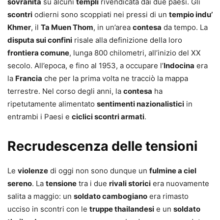
sovranità
su alcuni
templi
rivendicata dai due paesi. Gli
scontri
odierni sono scoppiati nei pressi di un
tempio indu’
Khmer
, il
Ta Muen Thom
, in un’area
contesa
da tempo. La
disputa sui confini
risale alla definizione della loro
frontiera comune
, lunga 800 chilometri, all’inizio del XX
secolo. All’epoca, e fino al 1953, a occupare l’
Indocina
era
la
Francia
che per la prima volta ne tracciò la mappa
terrestre. Nel corso degli anni, la
contesa
ha
ripetutamente alimentato
sentimenti nazionalistici
in
entrambi i Paesi e
ciclici scontri armati
.
Recrudescenza delle tensioni
Le
violenze
di oggi non sono dunque un
fulmine a ciel
sereno
. La
tensione
tra i due
rivali storici
era nuovamente
salita a maggio: un
soldato cambogiano
era rimasto
ucciso in scontri con le
truppe thailandesi
e un
soldato