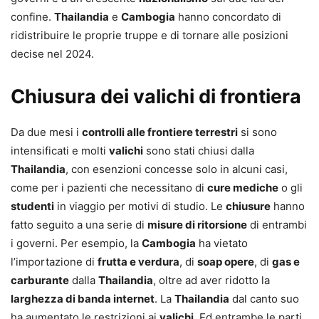
confine.
Thailandia
e
Cambogia
hanno concordato di
ridistribuire le proprie truppe e di tornare alle posizioni
decise nel 2024.
Chiusura dei valichi di frontiera
Da due mesi i
controlli alle frontiere terrestri
si sono
intensificati e molti
valichi
sono stati chiusi dalla
Thailandia
, con esenzioni concesse solo in alcuni casi,
come per i pazienti che necessitano di
cure mediche
o gli
studenti
in viaggio per motivi di studio. Le
chiusure
hanno
fatto seguito a una serie di
misure di ritorsione
di entrambi
i governi. Per esempio, la
Cambogia
ha vietato
l’importazione di
frutta e verdura
, di
soap opere
, di
gas e
carburante
dalla
Thailandia
, oltre ad aver ridotto la
larghezza di banda internet
. La
Thailandia
dal canto suo
ha aumentato le restrizioni ai
valichi
. Ed entrambe le parti