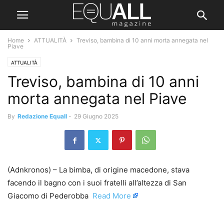
Home
ATTUALITÀ
Treviso, bambina di 10 anni morta annegata nel
Piave
ATTUALITÀ
Treviso, bambina di 10 anni
morta annegata nel Piave
By
Redazione Equall
-
29 Giugno 2025
(Adnkronos) – La bimba, di origine macedone, stava
facendo il bagno con i suoi fratelli all’altezza di San
Giacomo di Pederobba ​
Read More
​