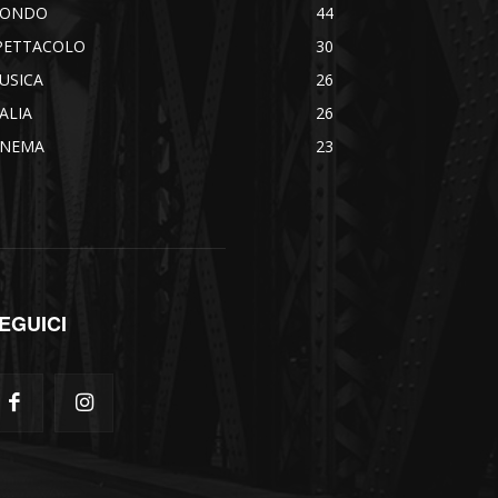
ONDO
44
PETTACOLO
30
USICA
26
TALIA
26
INEMA
23
EGUICI