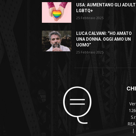
USA: AUMENTANO GLI ADULT
LGBTQ+
25 Febbraio 2025
LUCA CALVANI: “HO AMATO
UNA DONNA. OGGI AMO UN
UOMO”
25 Febbraio 2025
CH
Ver
126
S.
REA 
|