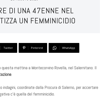
RE DI UNA 47ENNE NEL
OTIZZA UN FEMMINICIDIO
Twitter
Pinterest
WhatsApp
 questa mattina a Montecorvino Rovella, nel Salernitano. Il
tazione
.
so indagini, coordinate dalla Procura di Salerno, per accertare
gativa c’è quella del femminicidio.