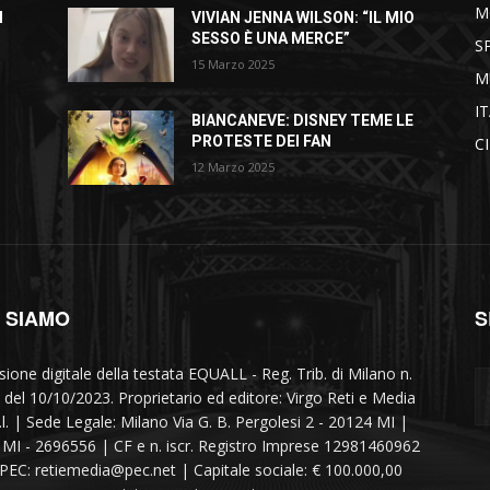
M
I
VIVIAN JENNA WILSON: “IL MIO
SESSO È UNA MERCE”
S
15 Marzo 2025
M
I
BIANCANEVE: DISNEY TEME LE
PROTESTE DEI FAN
C
12 Marzo 2025
I SIAMO
S
sione digitale della testata EQUALL - Reg. Trib. di Milano n.
 del 10/10/2023. Proprietario ed editore: Virgo Reti e Media
r.l. | Sede Legale: Milano Via G. B. Pergolesi 2 - 20124 MI |
MI - 2696556 | CF e n. iscr. Registro Imprese 12981460962
 PEC: retiemedia@pec.net | Capitale sociale: € 100.000,00