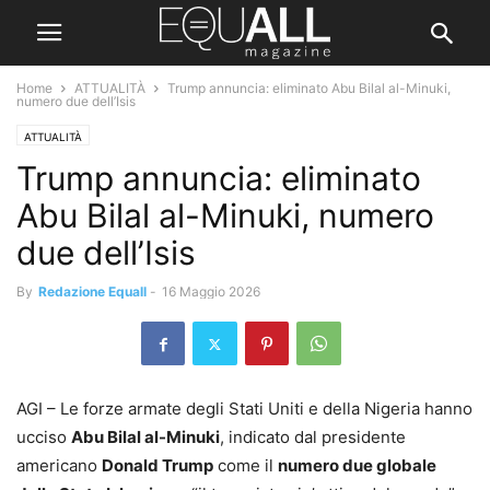
Home
ATTUALITÀ
Trump annuncia: eliminato Abu Bilal al-Minuki,
numero due dell’Isis
ATTUALITÀ
Trump annuncia: eliminato
Abu Bilal al-Minuki, numero
due dell’Isis
By
Redazione Equall
-
16 Maggio 2026
AGI – Le forze armate degli Stati Uniti e della Nigeria hanno
ucciso
Abu Bilal al-Minuki
, indicato dal presidente
americano
Donald Trump
come il
numero due globale